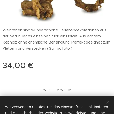
Weinreben sind wunderschöne Terrariendekorationen aus
der Natur. Jedes einzelne Stück ein Unikat. Aus echtem
Rebholz ohne chemische Behandlung. Perfekt geeignet zum
Klettern und Verstecken ( Symbolfoto )
34,00
€
Wohleser Walter
Copyright Alle Rechte vorbehalten
Cookies
Wir verwenden Cookies, um das einwandfreie Funktionieren
Sprachen
und die Sicherheit der Website zu gewährleisten und eine
Deutsch
English